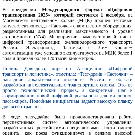
В преддверии
Международного форума «Цифровая
транспортация 2025», который состоится 1 октября,
на
Московском центральном кольце (МЦК) прошел тестовый
запуск электропоезда «Ласточка» с комплектом оборудования,
разработанным для реализации максимального 4 уровня
автономности (УА4). Мероприятие знаменует новый этап в
цифровой трансформации железнодорожного транспорта
России. Электропоезд Ласточка с 3-им уровнем
автоматизации уже успешно эксплуатируется на МЦК более 1
года и проехал более 120 тысяч километров.
Полина Давыдова, директор Ассоциации «Цифровой
транспорт и логистика», отметила: «Тест-драйв «Ласточки» –
наглядное доказательство лидерства России в области
разработки интеллектуальных транспортных систем. Это не
просто технологический прорыв, а конкретный шаг к
формированию новой цифровой реальности для миллионов
пассажиров. Подобные инициативы задают высокую планку
для всей отрасли».
В ходе тест-драйва была продемонстрирована работа
перспективных систем автоматического управления,
разработанных российскими специалистами. Гости смогли
оценить, как поезд функционирует в режиме высокой