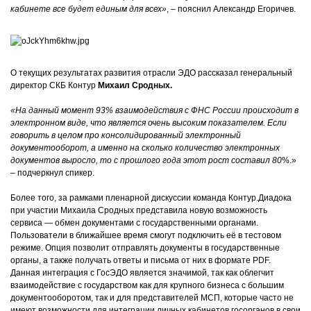
кабинете все будет единым для всех»
,
– пояснил Александр Егоричев.
О текущих результатах развития отрасли ЭДО рассказал генеральный
директор СКБ Контур
Михаил Сродных.
«На данный момент 93% взаимодействия с ФНС России происходит в
электронном виде, что является очень высоким показателем. Если
говорить в целом про консолидированный электронный
документооборот, а именно на сколько количество электронных
документов выросло, то с прошлого года этот рост составил 80
%.»
– подчеркнул спикер.
Более того, за рамками пленарной дискуссии команда Контур.Диадока
при участии Михаила Сродных представила новую возможность
сервиса — обмен документами с государственными органами.
Пользователи в ближайшее время смогут подключить её в тестовом
режиме. Опция позволит отправлять документы в государственные
органы, а также получать ответы и письма от них в формате PDF.
Данная интеграция с ГосЭДО является значимой, так как облегчит
взаимодействие с государством как для крупного бизнеса с большим
документооборотом, так и для представителей МСП, которые часто не
имеют возможности для интеграции личных кабинетов госорганов в свои