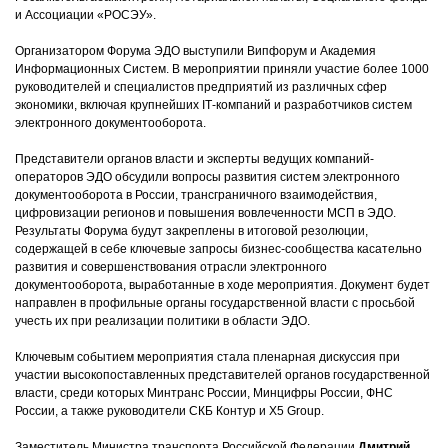
и Ассоциации «РОСЭУ».
Организатором Форума ЭДО выступили Випфорум и Академия
Информационных Систем. В мероприятии приняли участие более 1000
руководителей и специалистов предприятий из различных сфер
экономики, включая крупнейших ІТ-компаний и разработчиков систем
электронного документооборота.
Представители органов власти и эксперты ведущих компаний-
операторов ЭДО обсудили вопросы развития систем электронного
документооборота в России, трансграничного взаимодействия,
цифровизации регионов и повышения вовлеченности МСП в ЭДО.
Результаты Форума будут закреплены в итоговой резолюции,
содержащей в себе ключевые запросы бизнес-сообщества касательно
развития и совершенствования отрасли электронного
документооборота, выработанные в ходе мероприятия. Документ будет
направлен в профильные органы государственной власти с просьбой
учесть их при реализации политики в области ЭДО.
Ключевым событием мероприятия стала пленарная дискуссия при
участии высокопоставленных представителей органов государственной
власти, среди которых Минтранс России, Минцифры России, ФНС
России, а также руководители СКБ Контур и X5 Group.
Заместитель Министра транспорта Российской Федерации
Дмитрий