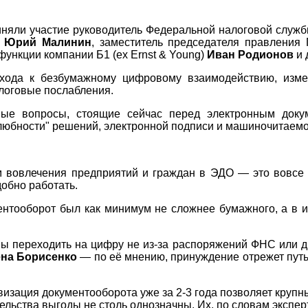
риняли участие руководитель Федеральной налоговой служ
м
Юрий Малинин
, заместитель председателя правления
ункции компании Б1 (ex Ernst & Young)
Иван Родионов
и 
ехода к безбумажному цифровому взаимодействию, изме
алоговые послабления.
ные вопросы, стоящие сейчас перед электронным доку
юбности" решений, электронной подписи и машиночитаемо
 вовлечения предприятий и граждан в ЭДО — это вовсе 
обно работать.
нтооборот был как минимум не сложнее бумажного, а в 
ы переходить на цифру не из-за распоряжений ФНС или др
на Борисенко
— по её мнению, принуждение отрежет путь
визация документооборота уже за 2-3 года позволяет крупн
ельства выгоды не столь однозначны. Их, по словам экспер