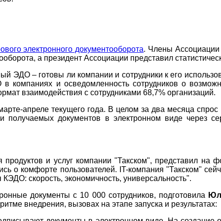
ового электронного документооборота
. Члены Ассоциации 
ооборота, а президент Ассоциации представил статистичес
вый ЭДО – готовы ли компании и сотрудники к его использ
в компаниях и осведомленность сотрудников о возможно
рмат взаимодействия с сотрудниками 68,7% организаций.
арте-апреле текущего года. В целом за два месяца спрос
и получаемых документов в электронном виде через се
я продуктов и услуг компании "Такском", представил на 
ись о комфорте пользователей. IT-компания "Такском" сей
 КЭДО: скорость, экономичность, универсальность".
ронные документы с 10 000 сотрудников, подготовила
Юл
ритме внедрения, вызовах на этапе запуска и результатах:
подписывают документы в электронном виде. На создание о