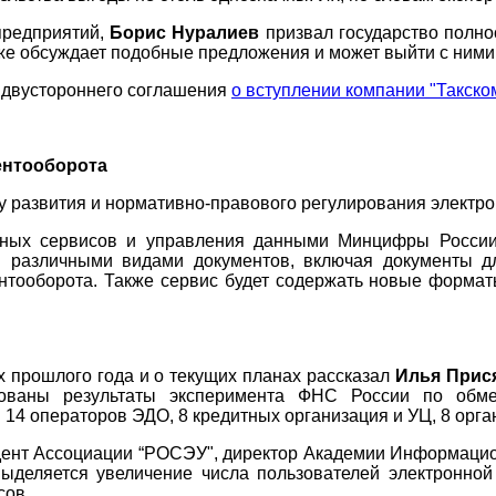
предприятий,
Борис Нуралиев
призвал государство полно
же обсуждает подобные предложения и может выйти с ними 
 двустороннего соглашения
о вступлении компании "Такско
ентооборота
му развития и нормативно-правового регулирования электр
ачных сервисов и управления данными Минцифры Росс
я различными видами документов, включая документы дл
тооборота. Также сервис будет содержать новые формат
х прошлого года и о текущих планах рассказал
Илья Прис
рованы результаты эксперимента ФНС России по обм
14 операторов ЭДО, 8 кредитных организация и УЦ, 8 орган
дент Ассоциации “РОСЭУ"
, директор Академии Информаци
выделяется увеличение числа пользователей электронн
сов.