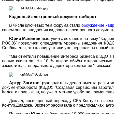
Кадровый электронный документооборот
В числе ключевых тем форума стало
обсуждение кадр
своем опыте внедрения кадрового электронного документ
Юрий Малинин
выступил с докладом на тему "Кадро
РОСЭУ позволили определить уровень внедрения КЭДО 
Сообщается, что планируют или уже перешли на новый фо
"Мы отметили повышение интереса бизнеса к ЭДО в м
новых клиентов. На 10 % вырос объём отправляемых 
заместитель генерального директора компании "Такском".
Артур Загитов
, руководитель департамента развити
документооборота (КЭДО): "Создавая сервис, мы заботил
Коллеги привыкают, но уже отметили удобства применения
Доклад, посвященный переходу СКБ Контур на элект
Контур.Диадоке. Эксперт рассказала о предпосылках, алго
По словам
Юлии
, сейчас около 10 000 сотрудников 