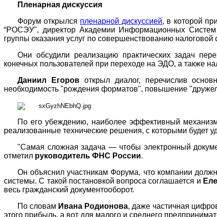
Пленарная дискуссия
Форум открылся
пленарной дискуссией
, в которой п
“РОСЭУ"
, директор Академии Информационных Систе
группы оказания услуг по совершенствованию налоговой ф
Они обсудили реализацию практических задач пер
конечных пользователей при переходе на ЭДО, а также н
Даниил Егоров
открыл диалог, перечислив основ
необходимость "рождения форматов", повышение "дружел
По его убеждению, наиболее эффективный механизм
реализованные технические решения, с которыми будет уд
"Самая сложная задача — чтобы электронный докуме
отметил
руководитель ФНС России
.
Он объяснил участникам Форума, что компании должн
системы. С такой постановкой вопроса соглашается и
Еле
весь гражданский документооборот.
По словам
Ивана Родионова
, даже частичная цифро
этого прибыль, а вот для малого и среднего предпринимат