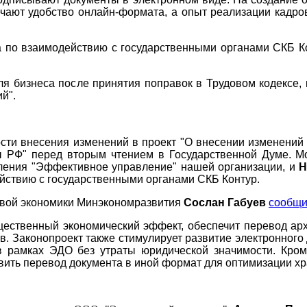
ечают удобство онлайн-формата, а опыт реализации кадр
ра по взаимодействию с государственными органами СКБ Ко
ля бизнеса после принятия поправок в Трудовом кодексе,
й".
ости внесения изменений в проект "О внесении изменени
ы РФ" перед вторым чтением в Государственной Думе.
Мо
вления "Эффективное управление" нашей организации, и
Н
ействию с государственными органами СКБ Контур.
овой экономики Минэкономразвития
Сослан Габуев
сообщ
щественный экономический эффект, обеспечит перевод арх
в. Законопроект также стимулирует развитие электронного
 рамках ЭДО без утраты юридической значимости. Кроме
ить перевод документа в иной формат для оптимизации хра