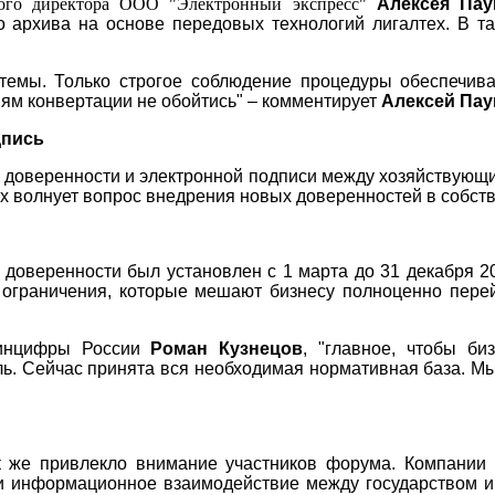
ого директора ООО "Электронный экспресс"
Алексея Пау
о архива на основе передовых технологий лигалтех. В 
темы. Только строгое соблюдение процедуры обеспечива
виям конвертации не обойтись" – комментирует
Алексей Пау
дпись
 доверенности и электронной подписи между хозяйствующи
х волнует вопрос внедрения новых доверенностей в собст
оверенности был установлен с 1 марта до 31 декабря 202
 ограничения, которые мешают бизнесу полноценно пер
Минцифры России
Роман Кузнецов
, "главное, чтобы би
. Сейчас принята вся необходимая нормативная база. Мы 
к же привлекло внимание участников форума. Компании 
ли информационное взаимодействие между государством и