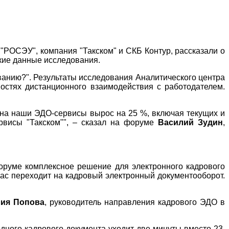
"РОСЭУ", компания "Такском" и СКБ Контур, рассказали о
кие данные исследования.
ованию?". Результаты исследования Аналитического центра
стях дистанционного взаимодействия с работодателем.
 на наши ЭДО-сервисы вырос на 25 %, включая текущих и
рвисы "Такском"", – сказал на форуме
Василий Зудин
,
форуме комплексное решение для электронного кадрового
час переходит на кадровый электронный документооборот.
ия Попова
, руководитель направления кадрового ЭДО в
дного кадрового документа уходит две минуты вместо 23,