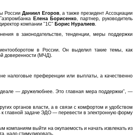
бы России
Даниил Егоров
, а также президент Ассоциации
 Газпромбанка
Елена Борисенко
, партнер, руководитель
директор компании "1С"
Борис Нуралиев
.
нения в законодательстве, тенденции, меры поддержки
ментооборотом в России. Он выделил такие темы, как
й доверенности (МЧД).
не налоговые преференции или выплаты, а качественно
идеале — дружелюбнее. Это главная мера поддержки", —
угих органов власти, а в связи с комфортом и удобством
 к главной задаче ЭДО — перевести в электронную форму
ым компаниям выйти на окупаемость и начать извлекать из
та, надо стимулировать.