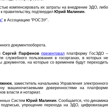
стью компенсировать их затраты на внедрение ЭДО, либо
к правительству, подтвердил
Юрий Малинин
.
м"
в Ассоциацию “РОСЭУ".
онного документооборота.
ии
Сергей Парфенов
презентовал
платформу ГосЭДО –
я служебного пользования в госорганах, в которых не
ы документов, на которые со временем будут переходить
яжнюк
, заместитель начальника Управления электронного
ену машиночитаемыми доверенностями на платформе
ов власти и нотариат.
онных Систем
Юрий Малинин
. Сообщается, что динамика
ой подписью, упрощение перехода на ЭДО, цифровизация