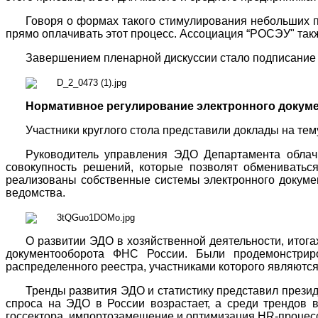
Говоря о формах такого стимулирования небольших 
прямо оплачивать этот процесс. Ассоциация “РОСЭУ" так
Завершением пленарной дискуссии стало подписание
Нормативное регулирование электронного докум
Участники круглого стола представили доклады на те
Руководитель управления ЭДО Департамента обл
совокупность решений, которые позволят обмениватьс
реализованы собственные системы электронного докумен
ведомства.
О развитии ЭДО в хозяйственной деятельности, итога
документооборота ФНС России. Были продемонстри
распределенного реестра, участниками которого являются 
Тренды развития ЭДО и статистику представил прези
спроса на ЭДО в России возрастает, а среди трендов 
госсектора, импортозамещение и оптимизация HR-процес